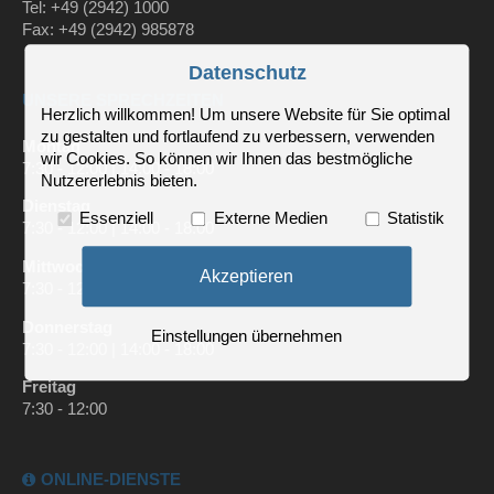
Tel: +49 (2942) 1000
Fax: +49 (2942) 985878
Datenschutz
UNSERE SPRECHZEITEN
Herzlich willkommen! Um unsere Website für Sie optimal
zu gestalten und fortlaufend zu verbessern, verwenden
Montag
wir Cookies. So können wir Ihnen das bestmögliche
7:30 - 12:00 | 14:00 - 18:00
Nutzererlebnis bieten.
Dienstag
Essenziell
Externe Medien
Statistik
7:30 - 12:00 | 14:00 - 18:00
Mittwoch
Akzeptieren
7:30 - 12:00
Donnerstag
Einstellungen übernehmen
7:30 - 12:00 | 14:00 - 18:00
Freitag
7:30 - 12:00
ONLINE-DIENSTE