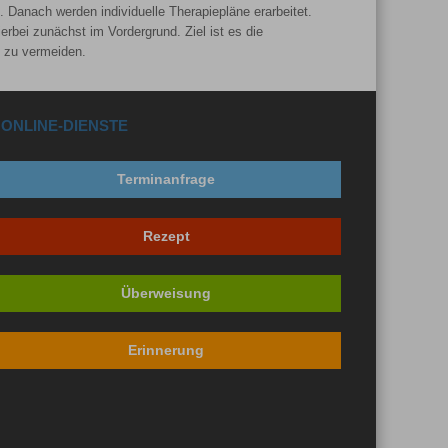
Danach werden individuelle Therapiepläne erarbeitet.
rbei zunächst im Vordergrund. Ziel ist es die
f zu vermeiden.
ONLINE-DIENSTE
Terminanfrage
Rezept
Überweisung
Erinnerung