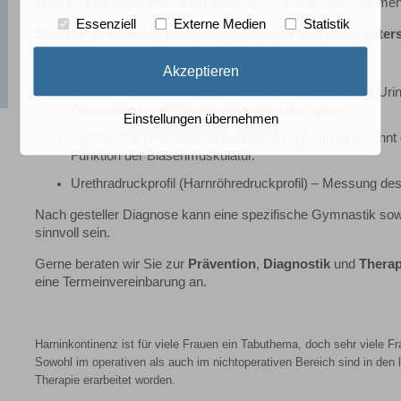
einer Dranginkontinenz leiden etwa 20%, 38 % an Mischformen.
Essenziell
Externe Medien
Statistik
Eine Harninkontinez kann durch folgende Verfahren unter
Urodynamik – Messung der Blasenfunktion
Akzeptieren
Uroflowmetrie (Harnstrahlmessung) – Messung des Urinf
Feststellung von Blasenentleerungsstörungen.
Einstellungen übernehmen
Zystometrie (Harnblasendruckmessung) – man gewinnt qua
Funktion der Blasenmuskulatur.
Urethradruckprofil (Harnröhredruckprofil) – Messung d
Nach gesteller Diagnose kann eine spezifische Gymnastik so
sinnvoll sein.
Gerne beraten wir Sie zur
Prävention
,
Diagnostik
und
Thera
eine Termeinvereinbarung an.
Harninkontinenz ist für viele Frauen ein Tabuthema, doch sehr viele F
Sowohl im operativen als auch im nichtoperativen Bereich sind in den 
Therapie erarbeitet worden.