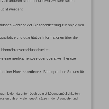
 Alle anderen sind mit nur etwa 2% sehr selten
sucht werden:
lusses während der Blasenentleerung zur objektiven
litative und quantitative Informationen über die
es Harnröhrenverschlussdruckes
wie eine medikamentöse oder operative Therapie
pie
einer
Harninkontinenz
. Bitte sprechen Sie uns für
rauen leiden darunter. Doch es gibt Lösungsmöglichkeiten.
letzten Jahren viele neue Ansätze in der Diagnostik und